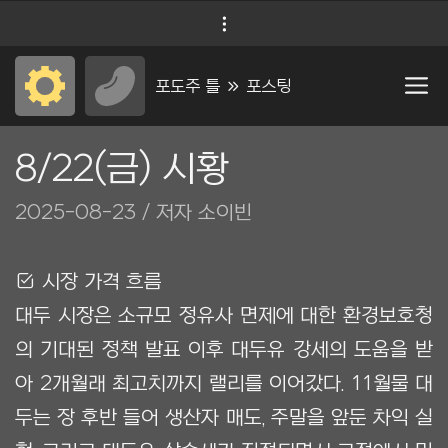
컨
Menu
텐
츠
포도주 틀 Ộ 포스팅
로
건
8/22(금) 시황
너
2025-08-23
/ 저자 소이빈
뛰
기
Ẋ 시장 가격 흐름
대두 시장은 소규모 정유사 면제에 대한 환경보호청
의 기대된 정책 발표 이후 대두유 강세의 도움을 받
아 2개월래 최고치까지 랠리를 이어갔다. 11월물 대
두는 장 후반 들어 생산자 매도, 주말을 앞둔 차익 실