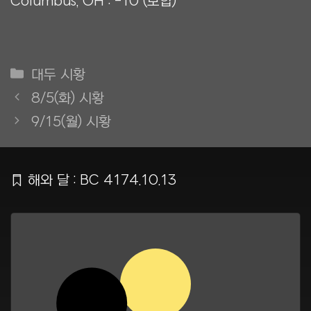
Columbus, OH : -10 (보합)
카
대두 시황
테
8/5(화) 시황
고
9/15(월) 시황
리
Ẍ
해와 달 : BC 4174.10.13