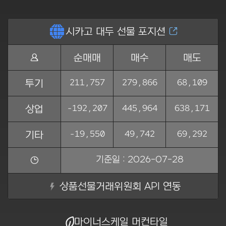
ẵ
시카고 대두 선물 포지션
Ằ
Ṅ
순매매
매수
매도
211,757
279,866
68,109
투기
-192,207
445,964
638,171
상업
-19,550
49,742
69,292
기타
기준일 : 2026-07-28
ẏ
상품선물거래위원회 API 연동
마이너스케일 머컨타일