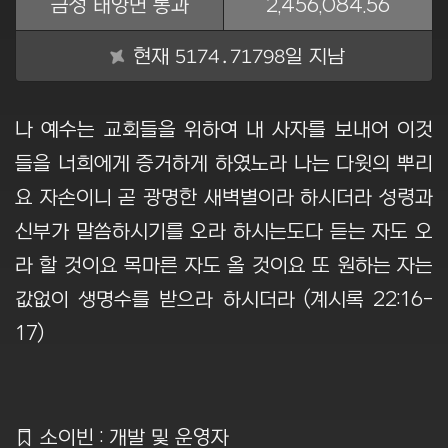
금성 태양면 통과
2,456,084.56
5174.71798
현재
일 지남
나 예수는 교회들을 위하여 내 사자를 보내어 이것
들을 너희에게 증거하게 하였노라 나는 다윗의 뿌리
요 자손이니 곧 광명한 새벽별이라 하시더라 성령과
신부가 말씀하시기를 오라 하시는도다 듣는 자도 오
라 할 것이요 목마른 자도 올 것이요 또 원하는 자는
값없이 생명수를 받으라 하시더라 (계시록 22:16-
17)
Ẍ
소이빈 : 개발 및 운영자