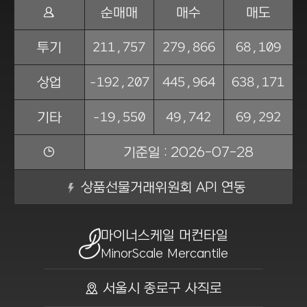
Ṅ
순매매
매수
매도
211,757
279,866
68,109
투기
-192,207
445,964
638,171
상업
-19,550
49,742
69,292
기타
ẏ
기준일 : 2026-07-28
상품선물거래위원회 API 연동
마이너스케일 머컨타일
MinorScale Mercantile
ồ 서울시 종로구 사직로