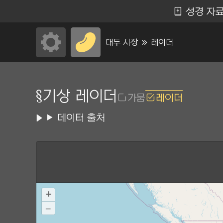
컨
Ẵ
성경 자
텐
츠
대두 시장 Ộ 레이더
로
건
너
기상 레이더
가뭄
레이더
뛰
데이터 출처
기
+
–