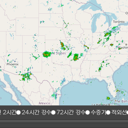
 2시간
24시간 강수
72시간 강수
수증기
적외선