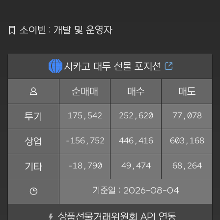
Ẍ
소이빈 : 개발 및 운영자
ẵ
시카고 대두 선물 포지션
Ằ
Ṅ
순매매
매수
매도
175,542
252,620
77,078
투기
-156,752
446,416
603,168
상업
-18,790
49,474
68,264
기타
기준일 : 2026-08-04
ẏ
상품선물거래위원회 API 연동