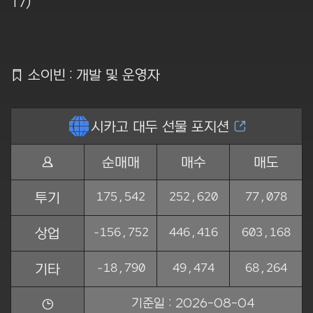
17)
Ẍ
소이빈 : 개발 및 운영자
ẵ
시카고 대두 선물 포지션
Ằ
Ṅ
순매매
매수
매도
175,542
252,620
77,078
투기
-156,752
446,416
603,168
상업
-18,790
49,474
68,264
기타
기준일 : 2026-08-04
ẏ