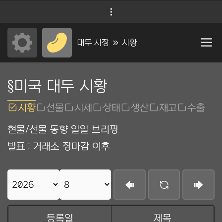
컨
Menu
텐
츠
대두 시장 Ộ 시황
로
건
미국 대두 시황
너
시황
선물
시세
상태
생산
재고
수출
뛰
기
현물/선물 동향 일일 브리핑
발표 : 거래소 장마감 이후
ṩ
Ẑ
Ṫ
등록일
제목