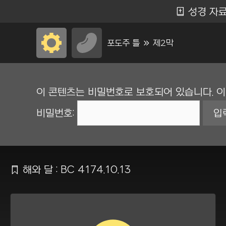
컨
Ẵ
성경 자
텐
츠
포도주 틀 Ộ 제2막
로
건
이 콘텐츠는 비밀번호로 보호되어 있습니다. 
너
뛰
비밀번호:
기
Ẍ
해와 달 : BC 4174.10.13