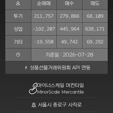
Ṅ
순매매
매수
매도
211,757
279,866
68,109
투기
-192,207
445,964
638,171
상업
-19,550
49,742
69,292
기타
ẏ
기준일 : 2026-07-28
상품선물거래위원회 API 연동
마이너스케일 머컨타일
MinorScale Mercantile
ồ 서울시 종로구 사직로