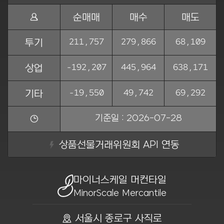
Ṅ
순매매
매수
매도
211,757
279,866
68,109
투기
-192,207
445,964
638,171
상업
-19,550
49,742
69,292
기타
기준일 : 2026-07-28
ẏ
상품선물거래위원회 API 연동
마이너스케일 머컨타일
MinorScale Mercantile
ồ 서울시 종로구 사직로