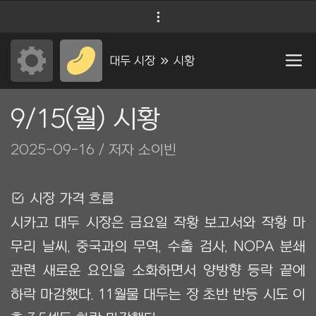
컨
Menu
텐
츠
대두 시장 Ộ 시황
로
건
9/15(월) 시황
너
2025-09-16
/ 저자 소이빈
뛰
기
Ẋ 시장 가격 흐름
시카고 대두 시장은 금요일 작황 보고서와 작황 마
무리 날씨, 중국과의 무역, 수출 검사, NOPA 분쇄
관련 새로운 요인을 소화하면서 양방향 등락 끝에
하락 마감했다. 11월물 대두는 장 초반 반등 시도 이