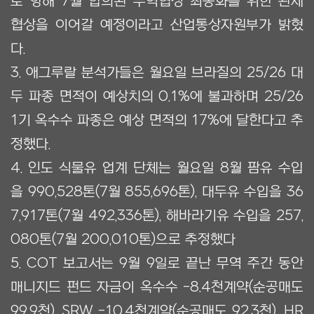
로 향해 7월 합의된 무역협정 최종화를 위한 관세
협상을 이어갈 예정이라고 산업통상자원부가 밝혔
다.
3. 애그루랄 분석가들은 월요일 브라질의 25/26 대
두 파종 면적이 예상치의 0.1%에 불과하며 25/26
1기 옥수수 파종은 예상 면적의 17%에 달한다고 추
정했다.
4. 인도 식물유 업계 단체는 월요일 8월 팜유 수입
을 990,528톤(7월 855,696톤), 대두유 수입을 36
7,917톤(7월 492,336톤), 해바라기유 수입을 257,
080톤(7월 200,010톤)으로 추정했다
5. COT 보고서는 9월 9일로 끝난 무역 주간 동안
매니지드 펀드 자금이 옥수수 -8.4천계약(순공매도
99.9천), SRW -10.4천계약(순공매도 92.3천), HR