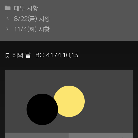
카
대두 시황
테
8/22(금) 시황
고
11/4(화) 시황
리
Ẍ
해와 달 : BC 4174.10.13